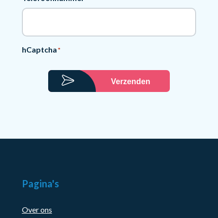
hCaptcha
*
Verzenden
Pagina's
Over ons