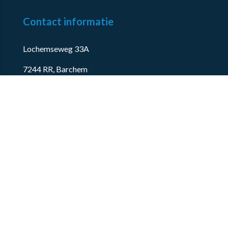
Contact informatie
Lochemseweg 33A
7244 RR, Barchem
Proostwetering 50
3543 AH, Utrecht
✉
info@omcbase.nl
+31 (0)85 4017 880
KVK: 92851517
BTW ID: NL004983623B72
© 2017 - 2026
OMCBase
-
Algemene voorwaarden
-