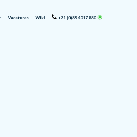
t
Vacatures
Wiki
+31 (0)85 4017 880