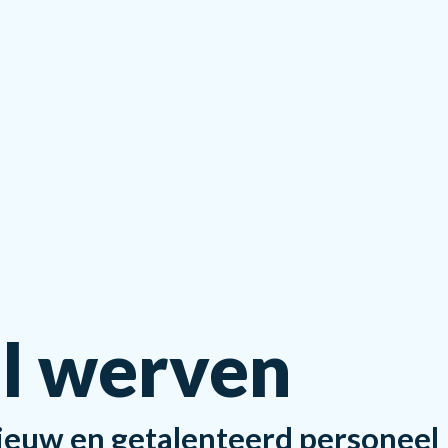
l werven
ieuw en getalenteerd personeel