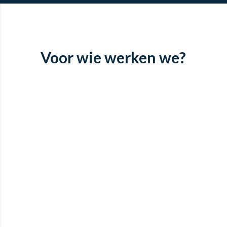
Voor wie werken we?
BeLive
170 potentiële
medewerkers in 2,5 week, dit
had niemand verwacht!