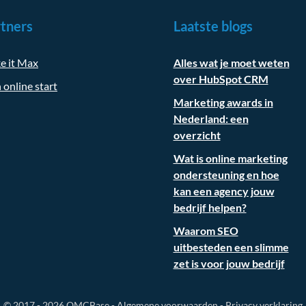
tners
Laatste blogs
e it Max
Alles wat je moet weten
over HubSpot CRM
 online start
Marketing awards in
Nederland: een
overzicht
Wat is online marketing
ondersteuning en hoe
kan een agency jouw
bedrijf helpen?
Waarom SEO
uitbesteden een slimme
zet is voor jouw bedrijf
© 2017 - 2026
OMCBase
-
Algemene voorwaarden
-
Privacy verklaring