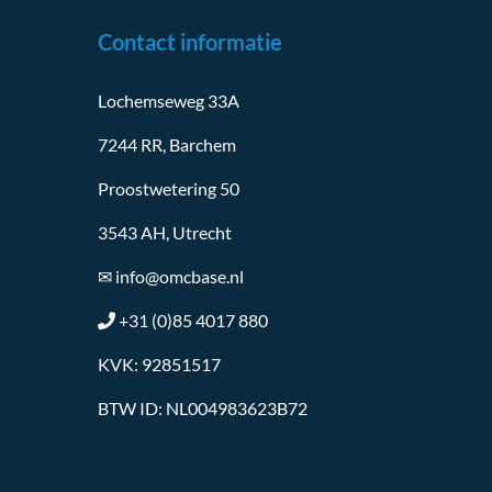
Contact informatie
Lochemseweg 33A
7244 RR, Barchem
Proostwetering 50
3543 AH, Utrecht
✉
info@omcbase.nl
+31 (0)85 4017 880
KVK: 92851517
BTW ID: NL004983623B72