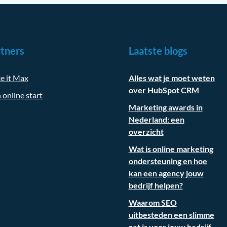
tners
Laatste blogs
e it Max
Alles wat je moet weten
over HubSpot CRM
 online start
Marketing awards in
Nederland: een
overzicht
Wat is online marketing
ondersteuning en hoe
kan een agency jouw
bedrijf helpen?
Waarom SEO
uitbesteden een slimme
zet is voor jouw bedrijf