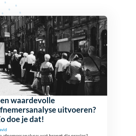
en waardevolle
fnemersanalyse uitvoeren?
o doe je dat!
avid
e afnemersanalyse: wat brengt die precies?