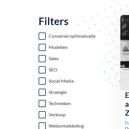
Filters
Conversie optimalisatie
Modellen
Sales
SEO
Social Media
Strategie
E
a
Technieken
Z
Verkoop
D
Webontwikkeling
D