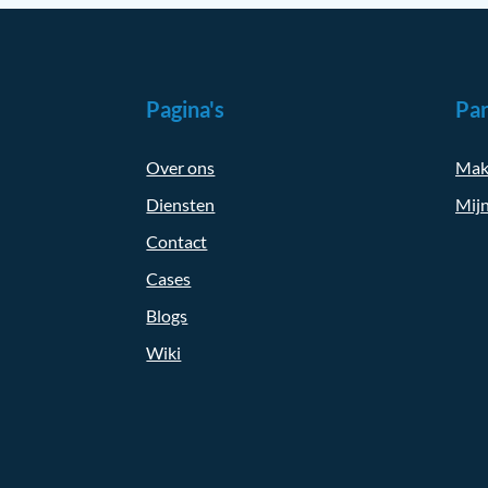
Pagina's
Par
Over ons
Mak
Diensten
Mijn
Contact
Cases
Blogs
Wiki