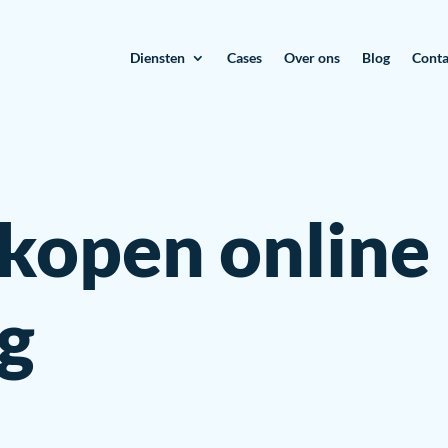
Diensten
Cases
Over ons
Blog
Conta
rkopen online
g