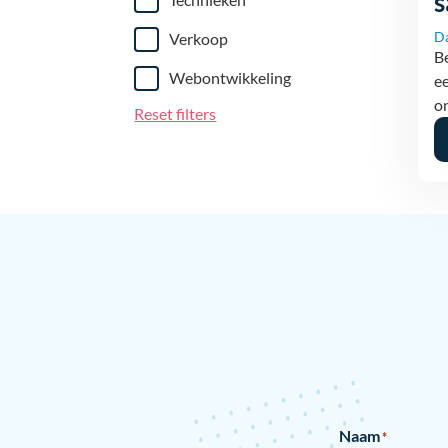
s
D
Verkoop
B
Webontwikkeling
ee
on
Reset filters
Naam
*