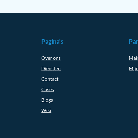
Pagina's
Par
Over ons
Mak
Diensten
Mijn
Contact
Cases
Blogs
Wiki