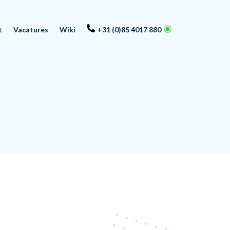
t
Vacatures
Wiki
+31 (0)85 4017 880