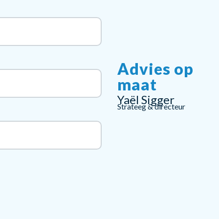
Advies op
maat
Yaël Sigger
Strateeg & directeur