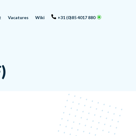
t
Vacatures
Wiki
+31 (0)85 4017 880
)