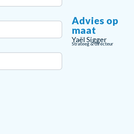
Advies op
maat
Yaël Sigger
Strateeg & directeur