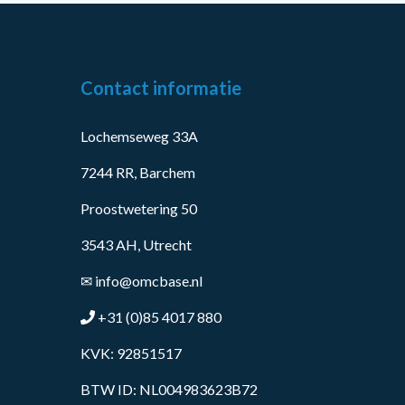
Contact informatie
Lochemseweg 33A
7244 RR, Barchem
Proostwetering 50
3543 AH, Utrecht
✉
info@omcbase.nl
+31 (0)85 4017 880
KVK: 92851517
BTW ID: NL004983623B72