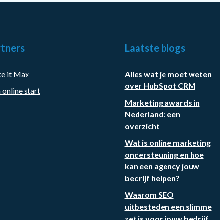
tners
Laatste blogs
e it Max
Alles wat je moet weten
over HubSpot CRM
 online start
Marketing awards in
Nederland: een
overzicht
Wat is online marketing
ondersteuning en hoe
kan een agency jouw
bedrijf helpen?
Waarom SEO
uitbesteden een slimme
zet is voor jouw bedrijf