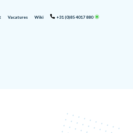
t
Vacatures
Wiki
+31 (0)85 4017 880