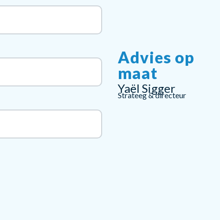
Advies op
maat
Yaël Sigger
Strateeg & directeur