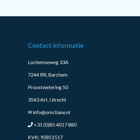
Contact informatie
Lochemseweg 33A
7244 RR, Barchem
Proostwetering 50
3543 AH, Utrecht
✉
info@omcbase.nl
+31 (0)85 4017 880
KVK: 92851517