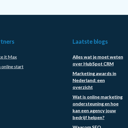
tners
Laatste blogs
e it Max
Alles wat je moet weten
over HubSpot CRM
 online start
Marketing awards in
Nederland: een
overzicht
Wat is online marketing
ondersteuning en hoe
kan een agency jouw
bedrijf helpen?
Waarom SEO