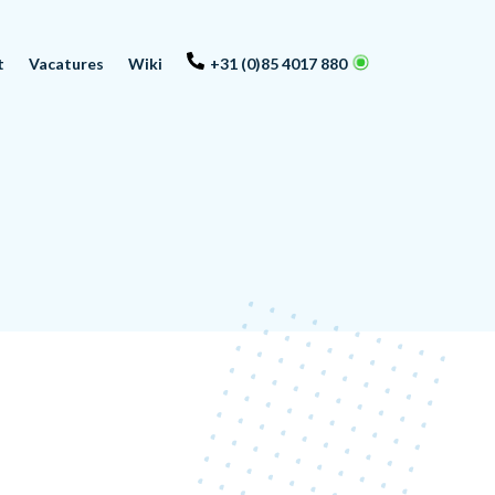
t
Vacatures
Wiki
+31 (0)85 4017 880