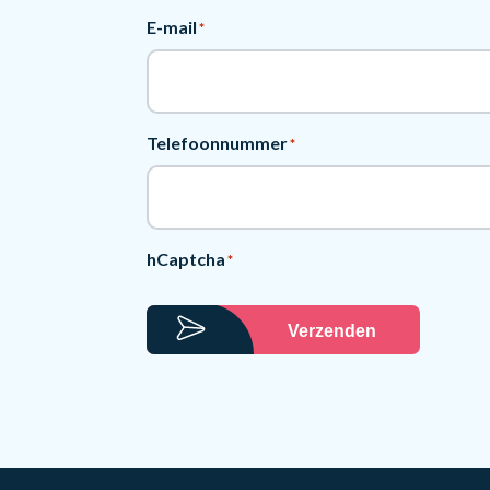
E-mail
*
Telefoonnummer
*
hCaptcha
*
Verzenden