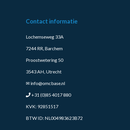
Contact informatie
Lochemseweg 33A
7244 RR, Barchem
Proostwetering 50
3543 AH, Utrecht
✉
info@omcbase.nl
+31 (0)85 4017 880
KVK: 92851517
BTW ID: NL004983623B72