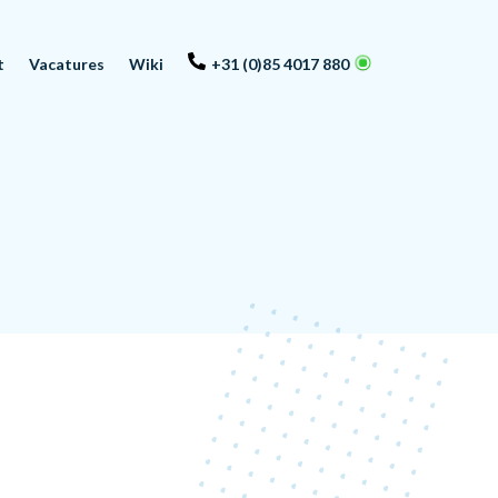
t
Vacatures
Wiki
+31 (0)85 4017 880