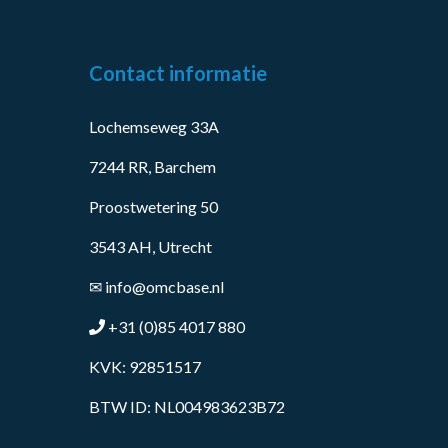
Contact informatie
Lochemseweg 33A
7244 RR, Barchem
Proostwetering 50
3543 AH, Utrecht
✉
info@omcbase.nl
+31 (0)85 4017 880
KVK: 92851517
BTW ID: NL004983623B72