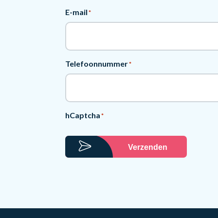
E-mail
*
Telefoonnummer
*
hCaptcha
*
Verzenden