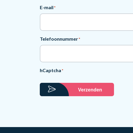
E-mail
*
Telefoonnummer
*
hCaptcha
*
Verzenden