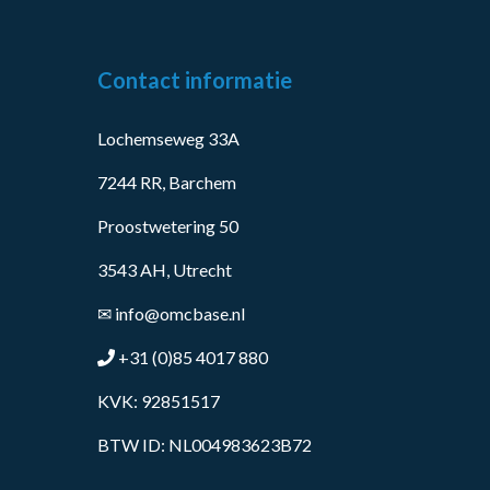
Contact informatie
Lochemseweg 33A
7244 RR, Barchem
Proostwetering 50
3543 AH, Utrecht
✉
info@omcbase.nl
+31 (0)85 4017 880
KVK: 92851517
BTW ID: NL004983623B72