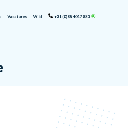
t
Vacatures
Wiki
+31 (0)85 4017 880
e