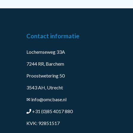
Contact informatie
Lochemseweg 33A
7244 RR, Barchem
Proostwetering 50
3543 AH, Utrecht
✉
info@omcbase.nl
+31 (0)85 4017 880
KVK: 92851517