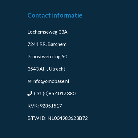
Contact informatie
Lochemseweg 33A
7244 RR, Barchem
Proostwetering 50
3543 AH, Utrecht
✉
info@omcbase.nl
+31 (0)85 4017 880
KVK: 92851517
BTW ID: NL004983623B72