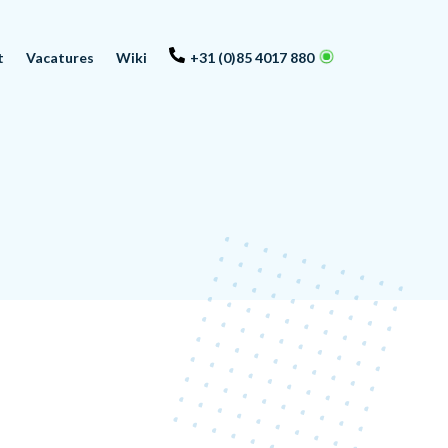
t
Vacatures
Wiki
+31 (0)85 4017 880