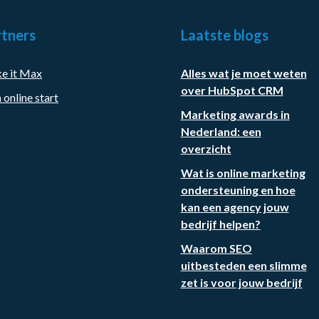
tners
Laatste blogs
e it Max
Alles wat je moet weten
over HubSpot CRM
 online start
Marketing awards in
Nederland: een
overzicht
Wat is online marketing
ondersteuning en hoe
kan een agency jouw
bedrijf helpen?
Waarom SEO
uitbesteden een slimme
zet is voor jouw bedrijf