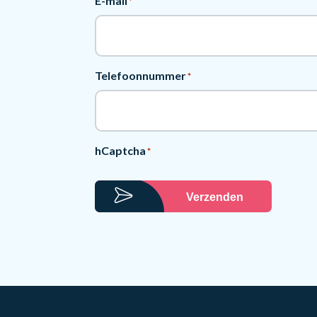
E-mail
*
Telefoonnummer
*
hCaptcha
*
Verzenden