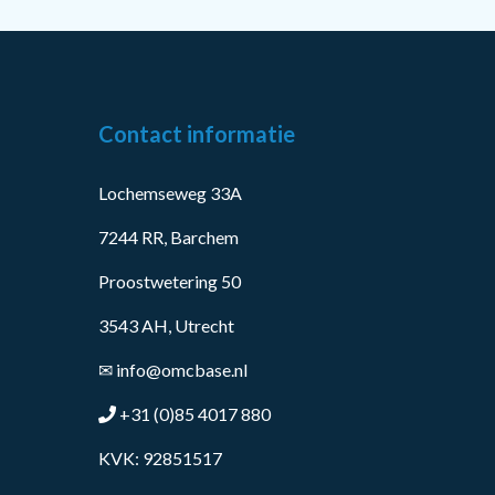
Contact informatie
Lochemseweg 33A
7244 RR, Barchem
Proostwetering 50
3543 AH, Utrecht
✉
info@omcbase.nl
+31 (0)85 4017 880
KVK: 92851517