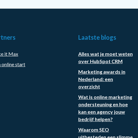
tners
Laatste blogs
e it Max
Alles wat je moet weten
over HubSpot CRM
 online start
Marketing awards in
Nederland: een
overzicht
Wat is online marketing
ondersteuning en hoe
kan een agency jouw
bedrijf helpen?
Waarom SEO
uitbesteden een slimme