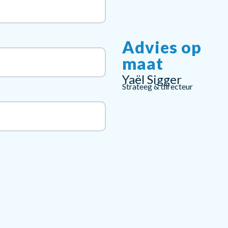
Advies op
maat
Yaël Sigger
Strateeg & directeur