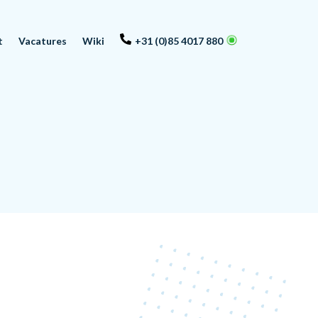
t
Vacatures
Wiki
+31 (0)85 4017 880