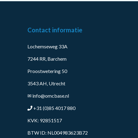
Contact informatie
Lochemseweg 33A
7244 RR, Barchem
Proostwetering 50
3543 AH, Utrecht
✉
info@omcbase.nl
+31 (0)85 4017 880
KVK: 92851517
BTW ID: NL004983623B72