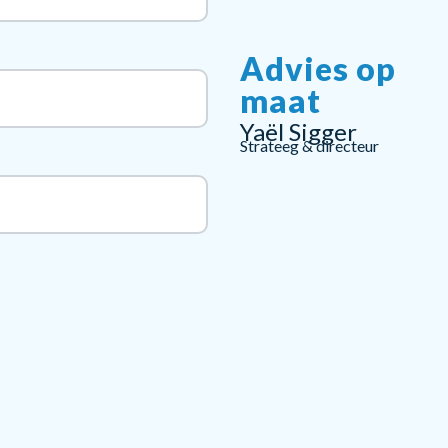
Advies op
maat
Yaël Sigger
Strateeg & directeur