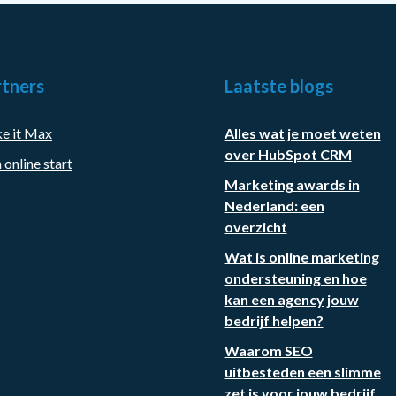
tners
Laatste blogs
e it Max
Alles wat je moet weten
over HubSpot CRM
 online start
Marketing awards in
Nederland: een
overzicht
Wat is online marketing
ondersteuning en hoe
kan een agency jouw
bedrijf helpen?
Waarom SEO
uitbesteden een slimme
zet is voor jouw bedrijf