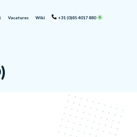
t
Vacatures
Wiki
+31 (0)85 4017 880
)