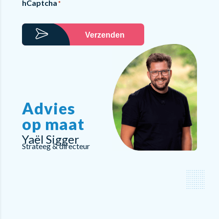
hCaptcha
*
Verzenden
Advies
op maat
Yaël Sigger
Strateeg & directeur