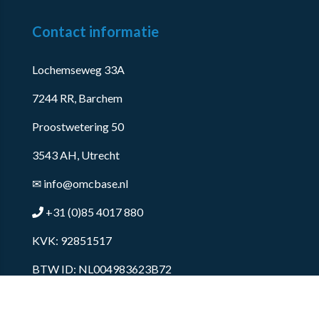
Contact informatie
Lochemseweg 33A
7244 RR, Barchem
Proostwetering 50
3543 AH, Utrecht
✉
info@omcbase.nl
+31 (0)85 4017 880
KVK: 92851517
BTW ID: NL004983623B72
© 2017 - 2026
OMCBase
-
Algemene voorwaarden
-