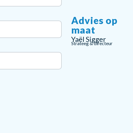
Advies op
maat
Yaël Sigger
Strateeg & directeur