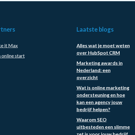
tners
Laatste blogs
e it Max
Alles wat je moet weten
over HubSpot CRM
 online start
Marketing awards in
Nederland: een
overzicht
Wat is online marketing
ondersteuning en hoe
kan een agency jouw
bedrijf helpen?
Waarom SEO
uitbesteden een slimme
zet is voor jouw bedrijf