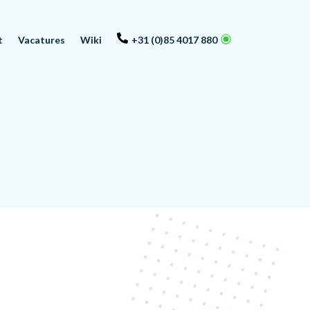
t
Vacatures
Wiki
+31 (0)85 4017 880