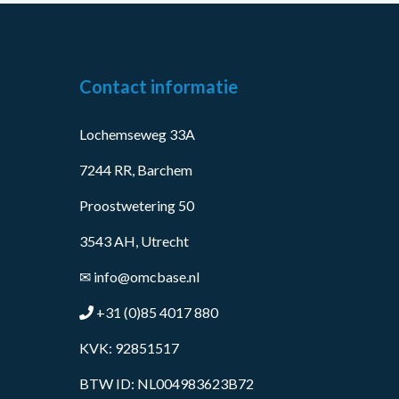
Contact informatie
Lochemseweg 33A
7244 RR, Barchem
Proostwetering 50
3543 AH, Utrecht
✉
info@omcbase.nl
+31 (0)85 4017 880
KVK: 92851517
BTW ID: NL004983623B72