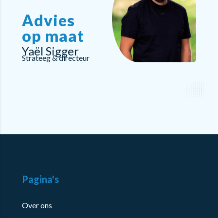
Advies
op maat
Yaël Sigger
Strateeg & directeur
Pagina's
Over ons