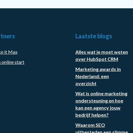
tners
Laatste blogs
e it Max
Alles wat je moet weten
over HubSpot CRM
 online start
Marketing awards in
Nederland: een
overzicht
Wat is online marketing
ondersteuning en hoe
kan een agency jouw
bedrijf helpen?
Waarom SEO
uitbesteden een slimme