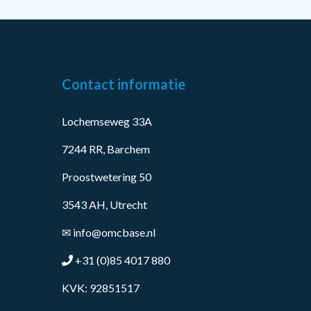
Contact informatie
Lochemseweg 33A
7244 RR, Barchem
Proostwetering 50
3543 AH, Utrecht
✉
info@omcbase.nl
+31 (0)85 4017 880
KVK: 92851517