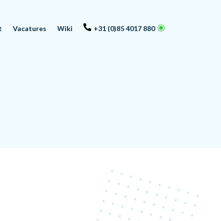
t
Vacatures
Wiki
+31 (0)85 4017 880