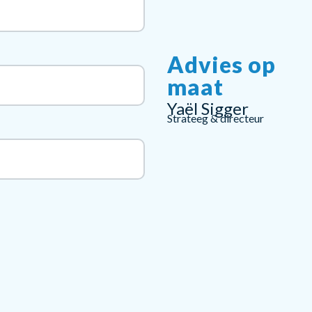
Advies op
maat
Yaël Sigger
Strateeg & directeur