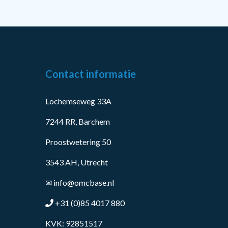
Contact informatie
Lochemseweg 33A
7244 RR, Barchem
Proostwetering 50
3543 AH, Utrecht
✉
info@omcbase.nl
+31 (0)85 4017 880
KVK: 92851517