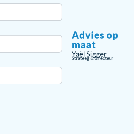
Advies op
maat
Yaël Sigger
Strateeg & directeur