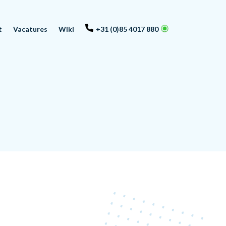
t
Vacatures
Wiki
+31 (0)85 4017 880