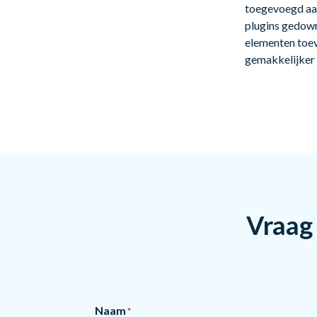
toegevoegd aan
plugins gedown
elementen toev
gemakkelijker
Vraag 
Naam
*