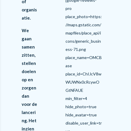
[google-reviews-
of
pro
organis
place_photo=https:
atie.
//maps.gstatic.com/
We
mapfiles/place_api/i
gaan
cons/generic_busin
samen
ess-71.png
zitten,
place_name=OMCB
stellen
ase
doelen
place_id=ChIJcV8w
op en
WUWNx0cRcywO
zorgen
GtNFAUE
dan
min_filter=4
voor de
hide_photo=true
lanceri
hide_avatar=true
ng. Het
disable_user_link=tr
inzien