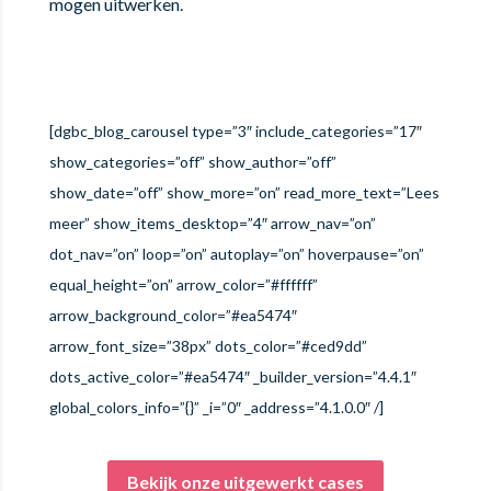
mogen uitwerken.
[dgbc_blog_carousel type=”3″ include_categories=”17″
show_categories=”off” show_author=”off”
show_date=”off” show_more=”on” read_more_text=”Lees
meer” show_items_desktop=”4″ arrow_nav=”on”
dot_nav=”on” loop=”on” autoplay=”on” hoverpause=”on”
equal_height=”on” arrow_color=”#ffffff”
arrow_background_color=”#ea5474″
arrow_font_size=”38px” dots_color=”#ced9dd”
dots_active_color=”#ea5474″ _builder_version=”4.4.1″
global_colors_info=”{}” _i=”0″ _address=”4.1.0.0″ /]
Bekijk onze uitgewerkt cases