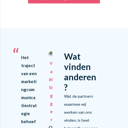
“
Wat
Het
Y
vinden
traject
a
van een
anderen
ël
marketi
?
Si
ngcom
g
Wat de partners
munica
g
waarmee wij
tiestrat
e
werken van ons
egie
r
vinden, is heel
behoef
O