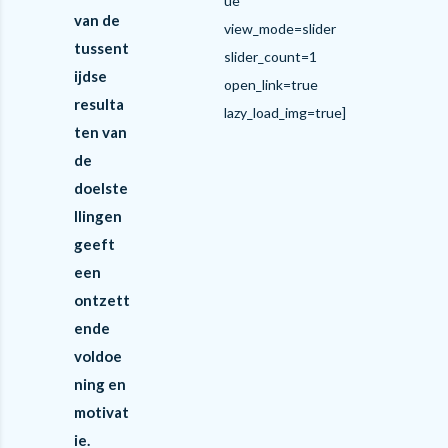
ue
van de
view_mode=slider
tussent
slider_count=1
ijdse
open_link=true
resulta
lazy_load_img=true]
ten van
de
doelste
llingen
geeft
een
ontzett
ende
voldoe
ning en
motivat
ie.