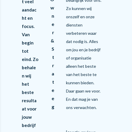
belangrijk voor ons.
t veel
w
Zo kunnen wij
aandac
n
onszelf en onze
ht en
e
diensten
focus.
r
verbeteren waar
Van
&
dat nodig is. Alles
begin
S
om jou en je bedrijf
tot
t
of organisatie
eind. Zo
r
alleen het beste
behale
a
van het beste te
n wij
t
kunnen bieden.
het
e
Daar gaan we voor.
beste
e
En dat mag je van
resulta
g
ons verwachten.
at voor
jouw
bedrijf