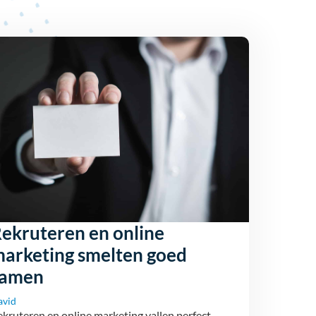
ekruteren en online
arketing smelten goed
samen
avid
kruteren en online marketing vallen perfect