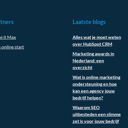
tners
Laatste blogs
e it Max
Alles wat je moet weten
over HubSpot CRM
 online start
Marketing awards in
Nederland: een
overzicht
Wat is online marketing
ondersteuning en hoe
kan een agency jouw
bedrijf helpen?
Waarom SEO
uitbesteden een slimme
zet is voor jouw bedrijf