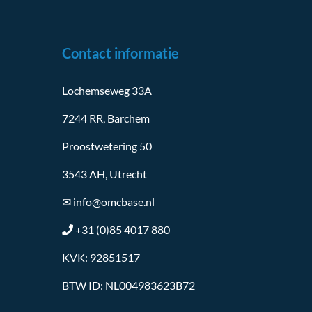
Contact informatie
Lochemseweg 33A
7244 RR, Barchem
Proostwetering 50
3543 AH, Utrecht
✉
info@omcbase.nl
+31 (0)85 4017 880
KVK: 92851517
BTW ID: NL004983623B72