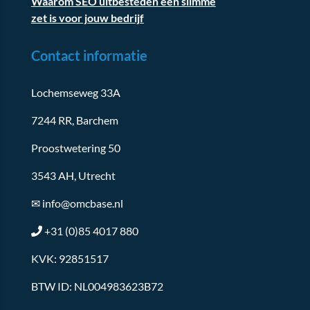
Waarom SEO uitbesteden een slimme
zet is voor jouw bedrijf
Contact informatie
Lochemseweg 33A
7244 RR, Barchem
Proostwetering 50
3543 AH, Utrecht
✉
info@omcbase.nl
+31 (0)85 4017 880
KVK: 92851517
BTW ID: NL004983623B72