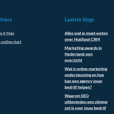
tners
Laatste blogs
e it Max
Alles wat je moet weten
over HubSpot CRM
 online start
Marketing awards in
Nederland: een
overzicht
Wat is online marketing
ondersteuning en hoe
kan een agency jouw
bedrijf helpen?
Waarom SEO
uitbesteden een slimme
zet is voor jouw bedrijf