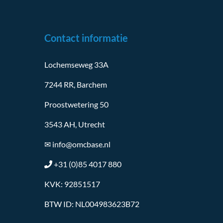
Contact informatie
Lochemseweg 33A
7244 RR, Barchem
Proostwetering 50
3543 AH, Utrecht
✉
info@omcbase.nl
+31 (0)85 4017 880
KVK: 92851517
BTW ID: NL004983623B72