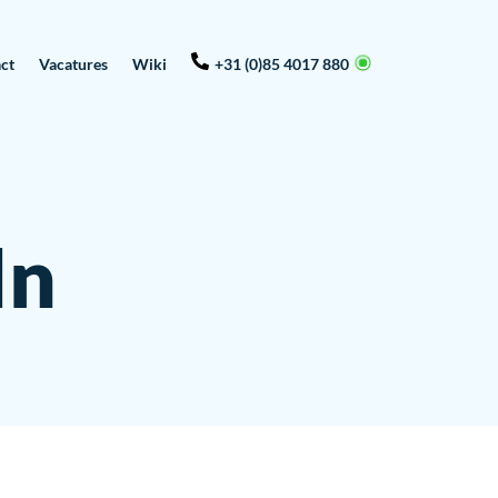
ct
Vacatures
Wiki
+31 (0)85 4017 880
In