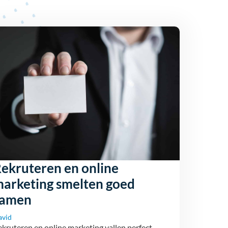
ekruteren en online
arketing smelten goed
samen
avid
kruteren en online marketing vallen perfect