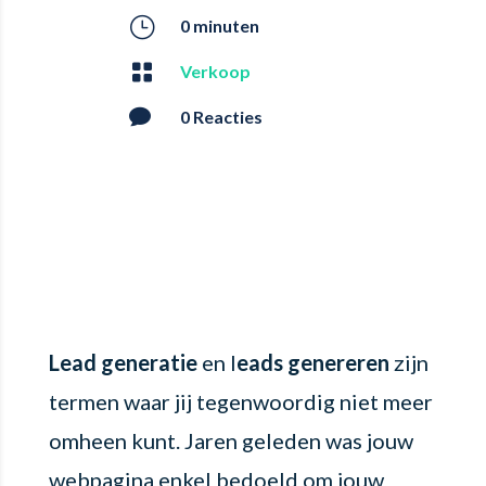
}
0 minuten

Verkoop

0 Reacties
Lead generatie
en l
eads genereren
zijn
termen waar jij tegenwoordig niet meer
omheen kunt. Jaren geleden was jouw
webpagina enkel bedoeld om jouw