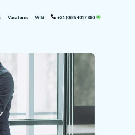
t
Vacatures
Wiki
+31 (0)85 4017 880