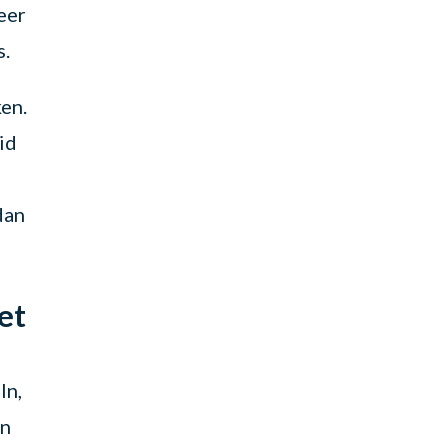
eer
s.
en.
id
e
dan
et
In,
in