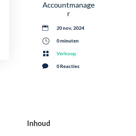
Accountmanage
r

20 nov, 2024
}
0 minuten

Verkoop

0 Reacties
Inhoud