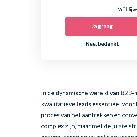
Vrijblij
Ja graag
Nee, bedankt
In de dynamische wereld van B2B-m
kwalitatieve leads essentieel voor 
proces van het aantrekken en conv
complex zijn, maar met de juiste st
optimaliseren en je verkoop verho