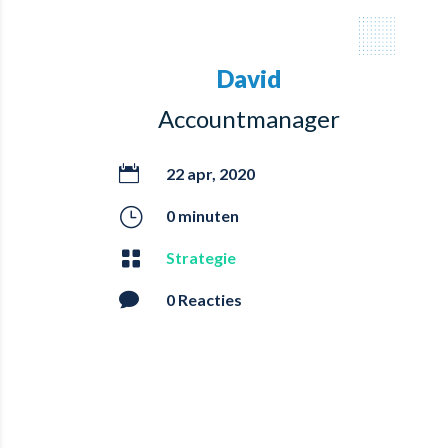
David
Accountmanager

22 apr, 2020
}
0 minuten

Strategie

0 Reacties