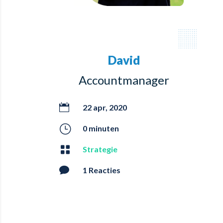
David
Accountmanager

22 apr, 2020
}
0 minuten

Strategie

1 Reacties