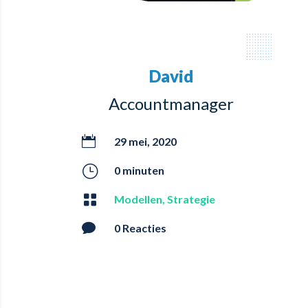
David
Accountmanager

29 mei, 2020
}
0 minuten

Modellen
,
Strategie

0 Reacties