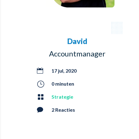
David
Accountmanager

17 jul, 2020
}
0 minuten

Strategie

2 Reacties