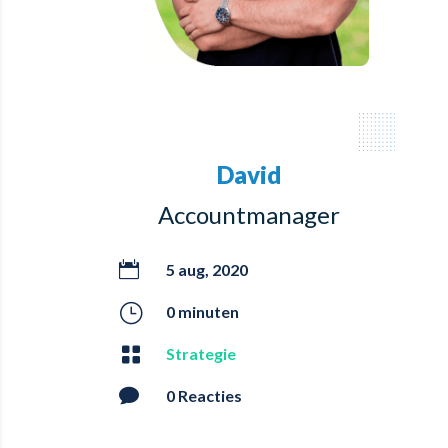
David
Accountmanager

5 aug, 2020
}
0 minuten

Strategie

0 Reacties