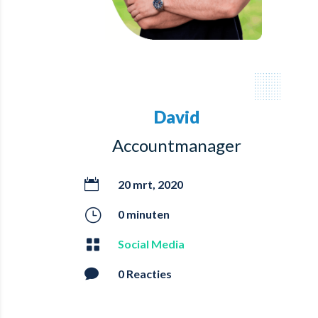
David
Accountmanager

20 mrt, 2020
}
0 minuten

Social Media

0 Reacties