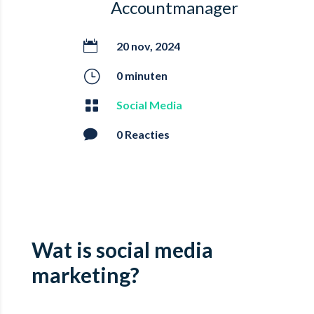
Accountmanager

20 nov, 2024
}
0 minuten

Social Media

0 Reacties
Wat is social media
marketing?