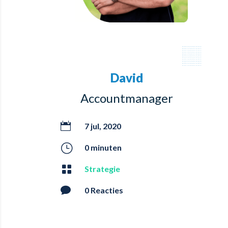
David
Accountmanager

7 jul, 2020
}
0 minuten

Strategie

0 Reacties