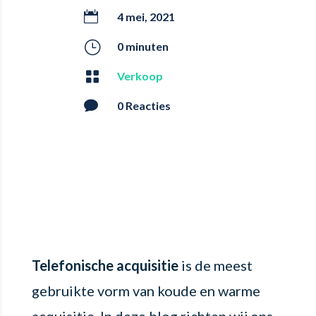

4 mei, 2021
}
0 minuten

Verkoop

0 Reacties
Telefonische acquisitie
is de meest
gebruikte vorm van koude en warme
acquisitie. In deze blog richten wij ons