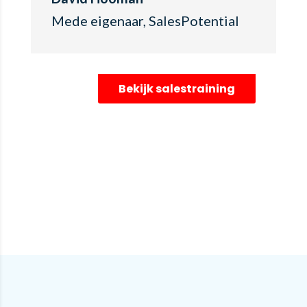
Mede eigenaar
,
SalesPotential
Bekijk salestraining