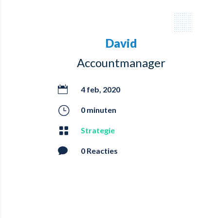
David
Accountmanager

4 feb, 2020
}
0 minuten

Strategie

0 Reacties